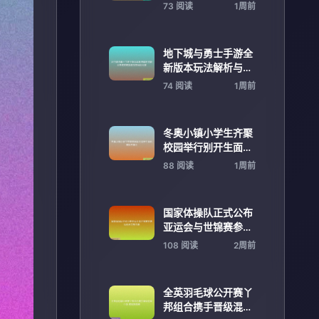
衔尤文亚特兰大米兰
73 阅读
1周前
共聚
地下城与勇士手游全
新版本玩法解析与职
业养成攻略指南深度
74 阅读
1周前
体验分享
冬奥小镇小学生齐聚
校园举行别开生面的
模拟冬奥会
88 阅读
1周前
国家体操队正式公布
亚运会与世锦赛参赛
运动员完整名单
108 阅读
2周前
全英羽毛球公开赛丫
邦组合携手晋级混双