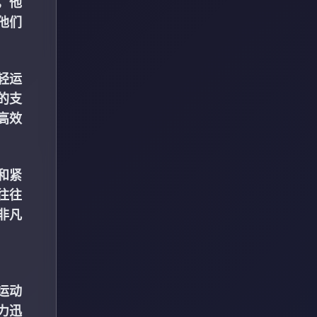
，他
他们
轻运
的支
高效
和紧
往往
非凡
运动
力迅