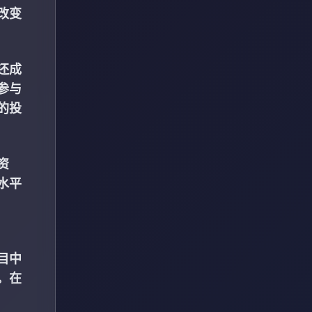
改变
还成
参与
的投
资
水平
目中
。在