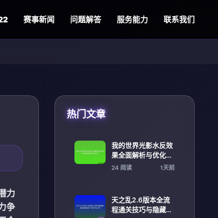
22
赛事新闻
问题解答
服务能力
联系我们
热门文章
我的世界光影水反效
果全面解析与优化技
巧分享指南实战经验
24 阅读
1天前
汇总
潜力
天之乱2.6版本全流
力争
程通关技巧与隐藏要