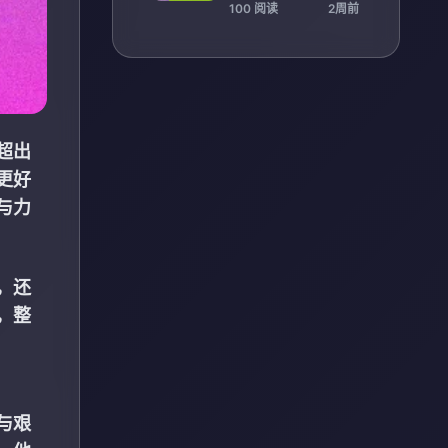
八强 成就新高峰
100 阅读
2周前
超出
更好
与力
，还
，整
与艰