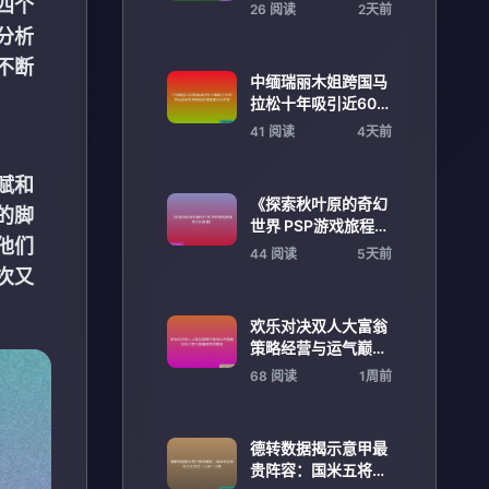
素详解指南高手进阶
四个
26 阅读
2天前
实战心得
分析
不断
中缅瑞丽木姐跨国马
拉松十年吸引近60万
运动员参与推动区域
41 阅读
4天前
体育文化交流
赋和
《探索秋叶原的奇幻
的脚
世界 PSP游戏旅程与
他们
文化碰撞》
44 阅读
5天前
次又
欢乐对决双人大富翁
策略经营与运气巅峰
挑战之旅全新趣味竞
68 阅读
1周前
技盛宴
德转数据揭示意甲最
贵阵容：国米五将领