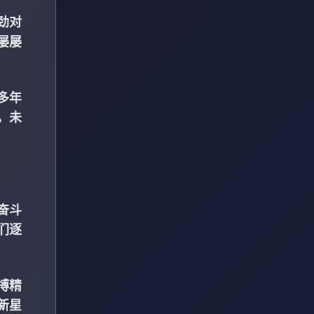
劲对
屡屡
多年
，未
奋斗
们逐
搏精
新星